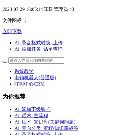
2023-07-29 16:05:14
宋氏管理员
43
文件图标 ：
立即下载
Ai_录音格式转换_上传
Ai_添加任务_话单查询
系统教学
电销机器人(普通版)
呼叫中心CRM
为你推荐
Ai_添加下级账户
Ai_话术_主流程
Ai_话术_知识库(关键词问题)
Ai_意向分类_流程/知识库标签
Ai_录音格式转换_上传